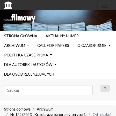
STRONA GŁÓWNA
AKTUALNY NUMER
ARCHIWUM
CALL FOR PAPERS
O CZASOPIŚMIE
POLITYKA CZASOPISMA
DLA AUTOREK I AUTORÓW
DLA OSÓB RECENZUJĄCYCH
Strona domowa
Archiwum
Nr 122 (2023): Krajobrazy, panoramy, terytoria
Od redakcji