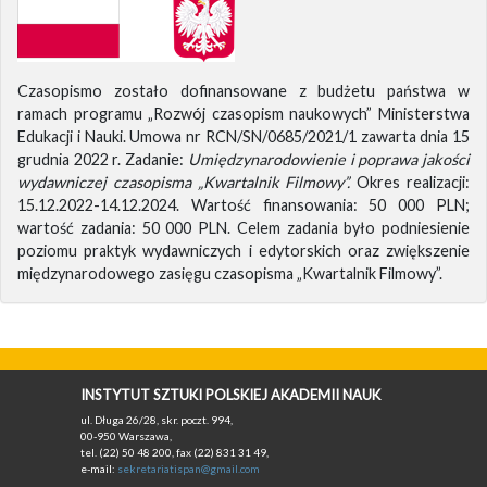
Czasopismo zostało dofinansowane z budżetu państwa w
ramach programu „Rozwój czasopism naukowych” Ministerstwa
Edukacji i Nauki. Umowa nr RCN/SN/0685/2021/1 zawarta dnia 15
grudnia 2022 r. Zadanie:
Umiędzynarodowienie i poprawa jakości
wydawniczej czasopisma „Kwartalnik Filmowy”.
Okres realizacji:
15.12.2022-14.12.2024. Wartość finansowania: 50 000 PLN;
wartość zadania: 50 000 PLN. Celem zadania było podniesienie
poziomu praktyk wydawniczych i edytorskich oraz zwiększenie
międzynarodowego zasięgu czasopisma „Kwartalnik Filmowy”.
INSTYTUT SZTUKI POLSKIEJ AKADEMII NAUK
ul. Długa 26/28, skr. poczt. 994,
00-950 Warszawa,
tel. (22) 50 48 200, fax (22) 831 31 49,
e-mail:
sekretariatispan@gmail.com