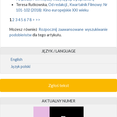
Teresa Rutkowska,
Od redakcji
,
Kwartalnik Filmowy: Nr
101-102 (2018): Kino europejskie XXI wieku
1
2
3
4
5
6
7
8
>
>>
Możesz również
Rozpocznij zaawansowane wyszukiwanie
podobieństw
dla tego artykułu.
JĘZYK / LANGUAGE
English
Język polski
Zgłoś tekst
AKTUALNY NUMER