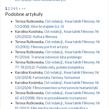
1
2
3
4
5
>
>>
Podobne artykuły
Teresa Rutkowska,
Od redakcji
,
Kwartalnik Filmowy: Nr
53 (2006): Kino brytyjskie (cz. II)
Karolina Kosińska,
Od redakcji
,
Kwartalnik Filmowy: Nr
120 (2022): Kultura filmowa
Teresa Rutkowska,
Od redakcji
,
Kwartalnik Filmowy: Nr
33 (2001): Filmowy portret artysty
Teresa Rutkowska,
Od redakcji
,
Kwartalnik Filmowy: Nr
95 (2016): Transnarodowość kina polskiego
Teresa Rutkowska,
Od redakcji
,
Kwartalnik Filmowy: Nr
77-78 (2012): Polskie mity, polskie kompleksy
Karolina Kosińska,
Od redakcji
,
Kwartalnik Filmowy: Nr
126 (2024): Fantastyka, fantasy, fantazmat
Karolina Kosińska,
Od redakcji
,
Kwartalnik Filmowy: Nr
133 (2026): Filmoznawstwo w horyzoncie humanistyki
Teresa Rutkowska,
Od redakcji
,
Kwartalnik Filmowy: Nr
62-63 (2008): Kino w poszukiwaniu tożsamości
Teresa Rutkowska,
Od redakcji
,
Kwartalnik Filmowy: Nr
91 (2015): Film między muzyką pop a popkulturą